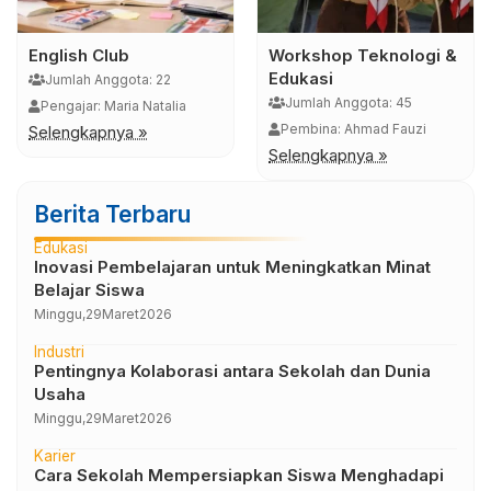
rkshop Teknologi &
Kajian & Mentoring
Pela
ukasi
Pemuda
Ju
umlah Anggota: 45
Jumlah Anggota: 20
Pel
embina: Ahmad Fauzi
Pengajar: Dewi Lestari
Sele
engkapnya »
Selengkapnya »
Berita Terbaru
Edukasi
Inovasi Pembelajaran untuk Meningkatkan Minat
Belajar Siswa
Minggu,
29
Maret
2026
Industri
Pentingnya Kolaborasi antara Sekolah dan Dunia
Usaha
Minggu,
29
Maret
2026
Karier
Cara Sekolah Mempersiapkan Siswa Menghadapi