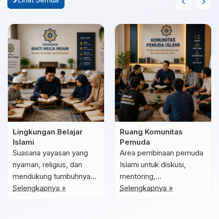
Lingkungan Belajar
Ruang Komunitas
Islami
Pemuda
Suasana yayasan yang
Area pembinaan pemuda
nyaman, religius, dan
Islami untuk diskusi,
mendukung tumbuhnya
mentoring,
nilai-nilai akhlak serta
Selengkapnya »
kepemimpinan, dan
Selengkapnya »
semangat belajar
kegiatan positif generasi
bersama.
muda.