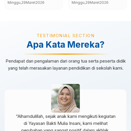
Menghadapi Dunia
Mendukung
Minggu,
29
Maret
2026
Minggu,
29
Maret
2026
Industri
Pembelajaran
Berkualitas
TESTIMONIAL SECTION
Apa Kata Mereka?
Pendapat dan pengalaman dari orang tua serta peserta didik
yang telah merasakan layanan pendidikan di sekolah kami.
“Alhamdulillah, sejak anak kami mengikuti kegiatan
di Yayasan Bakti Mulia Insani, kami melihat
perubahan yang sangat positif dalam akhlak,