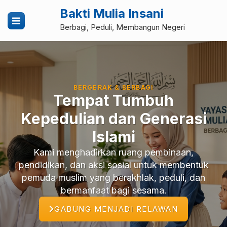
Bakti Mulia Insani
Berbagi, Peduli, Membangun Negeri
Bakti
Mulia
Insani
BERGERAK & BERBAGI
Tempat Tumbuh
|
Kepedulian dan Generasi
Berbagi,
Islami
Peduli,
Kami menghadirkan ruang pembinaan,
Membangun
pendidikan, dan aksi sosial untuk membentuk
pemuda muslim yang berakhlak, peduli, dan
Negeri
bermanfaat bagi sesama.
GABUNG MENJADI RELAWAN