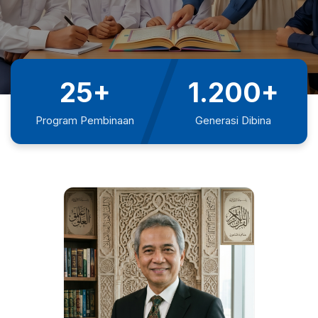
25+
1.200+
Program Pembinaan
Generasi Dibina
150+
2.500+
Relawan Peduli
Penerima Bantuan
100+
Aksi Kemanusiaan