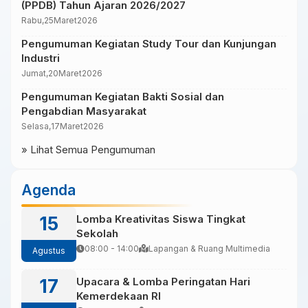
Juni hingga 17 Juni 2026. Seluruh siswa diwajibkan untuk
(PPDB) Tahun Ajaran 2026/2027
mengikuti ujian sesuai dengan jadwal yang telah
Rabu,
25
Maret
2026
ditentukan. Jadwal […]
Pengumuman Kegiatan Study Tour dan Kunjungan
Industri
Jumat,
20
Maret
2026
Pengumuman Kegiatan Bakti Sosial dan
Pengabdian Masyarakat
Selasa,
17
Maret
2026
» Lihat Semua Pengumuman
Agenda
15
Lomba Kreativitas Siswa Tingkat
Sekolah
08:00 - 14:00
Lapangan & Ruang Multimedia
Agustus
17
Upacara & Lomba Peringatan Hari
Kemerdekaan RI