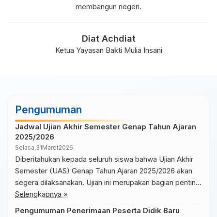
membangun negeri.
Diat Achdiat
Ketua Yayasan Bakti Mulia Insani
Pengumuman
Jadwal Ujian Akhir Semester Genap Tahun Ajaran
2025/2026
Selasa,
31
Maret
2026
Diberitahukan kepada seluruh siswa bahwa Ujian Akhir
Semester (UAS) Genap Tahun Ajaran 2025/2026 akan
segera dilaksanakan. Ujian ini merupakan bagian penting
dalam evaluasi hasil belajar siswa selama satu semester
Selengkapnya »
terakhir. Pelaksanaan UAS akan dimulai pada tanggal 10
Pengumuman Penerimaan Peserta Didik Baru