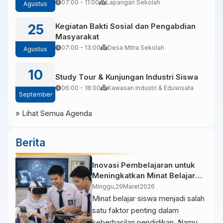
07:00 - 11:00
Lapangan Sekolah
Agustus
25
Kegiatan Bakti Sosial dan Pengabdian
Masyarakat
07:00 - 13:00
Desa Mitra Sekolah
Agustus
10
Study Tour & Kunjungan Industri Siswa
06:00 - 18:00
Kawasan Industri & Eduwisata
September
» Lihat Semua Agenda
Berita
Inovasi Pembelajaran untuk
Meningkatkan Minat Belajar
Siswa
Minggu,
29
Maret
2026
Minat belajar siswa menjadi salah
satu faktor penting dalam
keberhasilan pendidikan. Namun,