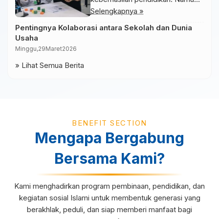
metode pembelajaran yang
Selengkapnya »
monoton sering kali membuat
Pentingnya Kolaborasi antara Sekolah dan Dunia
siswa merasa bosan. Oleh karena
Usaha
itu, inovasi dalam pembelajaran
Minggu,
29
Maret
2026
menjadi sangat diperlukan.
» Lihat Semua Berita
Inovasi pembelajaran dapat
dilakukan dengan berbagai cara,
seperti penggunaan teknologi,
metode pembelajaran berbasis
proyek, atau pendekatan yang
BENEFIT SECTION
lebih interaktif. Dengan metode
Mengapa Bergabung
ini, siswa tidak […]
Bersama Kami?
Kami menghadirkan program pembinaan, pendidikan, dan
kegiatan sosial Islami untuk membentuk generasi yang
berakhlak, peduli, dan siap memberi manfaat bagi